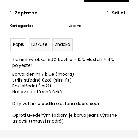
č
u
Zeptat se
Sdílet
j
e
Kategorie
:
Jeans
m
e
Popis
Diskuze
Značka
PÁNSKÁ
BUNDA
Složení výrobku: 86% bavlna + 10% elastan + 4%
CIPO
polyester
&
BAXX
Barva: denim / blue (modrá)
CM
Střih: středně úzké (slim fit)
224
Pas: střední / nižší
BLACK
Nohavice: středně úzké
1
900
Díky většímu podílu elastanu dobře sedí.
Kč
Oproti uvedeným fotkám je barva jeans výrazně
tmavší (tmavší modrá).
Z