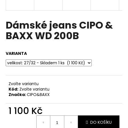
a
j
í
Dámské jeans CIPO &
t
BAXX WD 200B
?
VARIANTA
HLEDAT
Zvolte variantu
Kód:
Zvolte variantu
D
Značka:
CIPO&BAXX
o
p
1 100 Kč
o
r
Měrná
u
DO KOŠÍKU
cena: