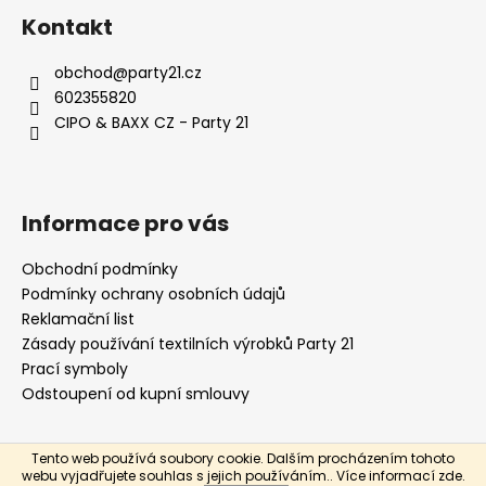
á
Kontakt
p
a
obchod
@
party21.cz
t
602355820
í
CIPO & BAXX CZ - Party 21
Informace pro vás
Obchodní podmínky
Podmínky ochrany osobních údajů
Reklamační list
Zásady používání textilních výrobků Party 21
Prací symboly
Odstoupení od kupní smlouvy
Tento web používá soubory cookie. Dalším procházením tohoto
Vytvořil Shoptet
webu vyjadřujete souhlas s jejich používáním.. Více informací
zde
.