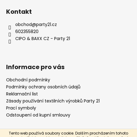
á
Kontakt
p
a
obchod
@
party21.cz
t
602355820
í
CIPO & BAXX CZ - Party 21
Informace pro vás
Obchodní podmínky
Podmínky ochrany osobních údajů
Reklamační list
Zásady používání textilních výrobků Party 21
Prací symboly
Odstoupení od kupní smlouvy
Tento web používá soubory cookie. Dalším procházením tohoto
Vytvořil Shoptet