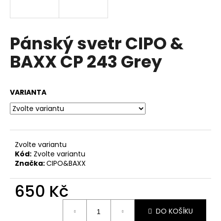
a
j
í
Pánský svetr CIPO &
t
BAXX CP 243 Grey
?
VARIANTA
HLEDAT
Zvolte variantu
Kód:
Zvolte variantu
D
Značka:
CIPO&BAXX
o
p
650 Kč
o
r
Měrná
u
DO KOŠÍKU
cena: