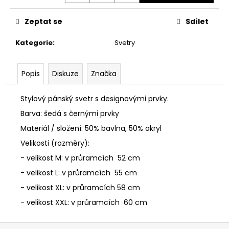
č
u
Zeptat se
Sdílet
j
e
Kategorie
:
Svetry
m
e
Popis
Diskuze
Značka
DÁMSKÁ
BUNDA
Stylový pánský svetr s designovými prvky.
CIPO
&
Barva: šedá s černými prvky
BAXX
Materiál / složení: 50% bavlna, 50% akryl
WM
138
Velikosti (rozměry):
/
BLACK
- velikost M: v průramcích 52 cm
1
- velikost L: v průramcích 55 cm
300
- velikost XL: v průramcích 58 cm
Kč
- velikost XXL: v průramcích 60 cm
Z