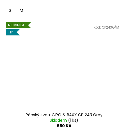
S
M
NOVINKA
Kód:
CP243G/M
TIP
Pánský svetr CIPO & BAXX CP 243 Grey
Skladem
(1 ks)
650 Kč