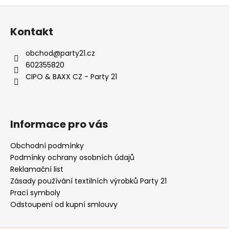
Z
á
Kontakt
p
a
obchod
@
party21.cz
t
602355820
í
CIPO & BAXX CZ - Party 21
Informace pro vás
Obchodní podmínky
Podmínky ochrany osobních údajů
Reklamační list
Zásady používání textilních výrobků Party 21
Prací symboly
Odstoupení od kupní smlouvy