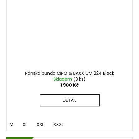
č
u
j
e
m
e
PÁNSKÝ
SVETR
CIPO
&
Pánská bunda CIPO & BAXX CM 224 Black
BAXX
Skladem
(3 ks)
CP
276
1 900 Kč
BLACK
650
DETAIL
Kč
M
XL
XXL
XXXL