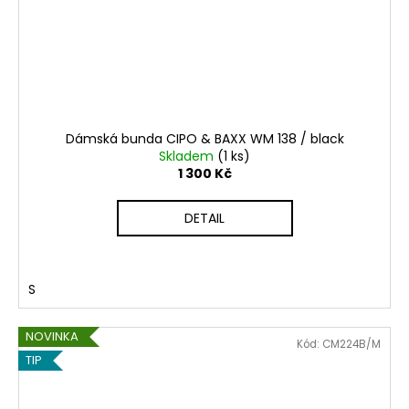
h
a
o
j
í
d
t
ě
?
P
Dámská bunda CIPO & BAXX WM 138 / black
Skladem
(1 ks)
A
1 300 Kč
R
HLEDAT
DETAIL
T
Y
D
S
2
o
p
NOVINKA
1
Kód:
CM224B/M
o
TIP
r
u