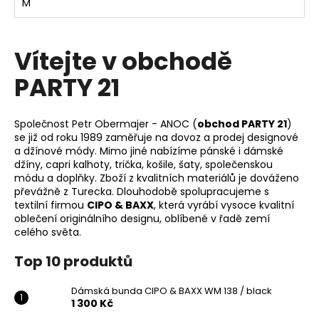
M
Vítejte v obchodě
PARTY 21
Společnost Petr Obermajer - ANOC (
obchod PARTY 21
)
se již od roku 1989 zaměřuje na dovoz a prodej designové
a džínové módy. Mimo jiné nabízíme pánské i dámské
džíny, capri kalhoty, trička, košile, šaty, společenskou
módu a doplňky. Zboží z kvalitních materiálů je dováženo
převážně z Turecka. Dlouhodobě spolupracujeme s
textilní firmou
CIPO & BAXX
, která vyrábí vysoce kvalitní
oblečení originálního designu, oblíbené v řadě zemí
celého světa.
Top 10 produktů
Dámská bunda CIPO & BAXX WM 138 / black
1 300 Kč