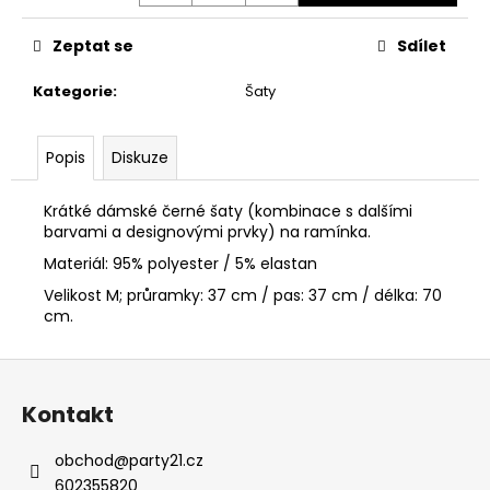
č
u
Zeptat se
Sdílet
j
e
Kategorie
:
Šaty
m
e
Popis
Diskuze
PÁNSKÉ
TRIČKO
Krátké dámské černé šaty (kombinace s dalšími
CIPO
barvami a designovými prvky) na ramínka.
&
BAXX
Materiál: 95% polyester / 5% elastan
CL
Velikost M; průramky: 37 cm / pas: 37 cm / délka: 70
512
cm.
BLUE
650
Kč
Z
á
Kontakt
p
a
obchod
@
party21.cz
t
602355820