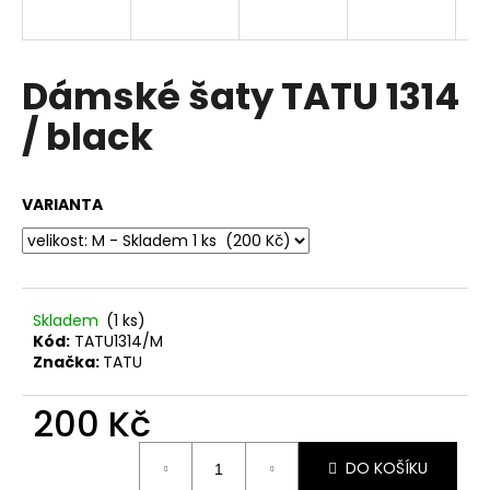
a
j
í
Dámské šaty TATU 1314
t
/ black
?
VARIANTA
HLEDAT
Skladem
(1 ks)
Kód:
TATU1314/M
D
Značka:
TATU
o
p
200 Kč
o
r
Měrná
u
DO KOŠÍKU
cena: