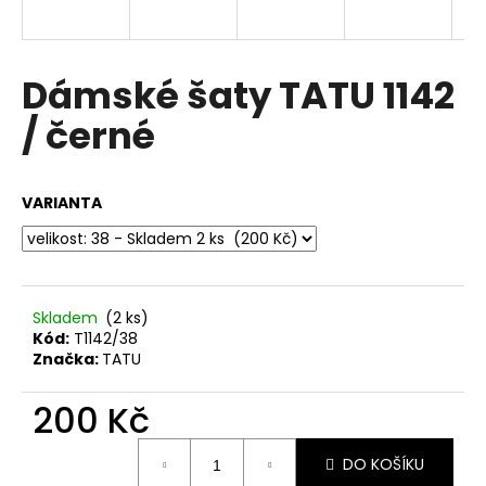
a
j
í
Dámské šaty TATU 1142
t
/ černé
?
VARIANTA
HLEDAT
Skladem
(2 ks)
Kód:
T1142/38
D
Značka:
TATU
o
p
200 Kč
o
r
Měrná
u
DO KOŠÍKU
cena: