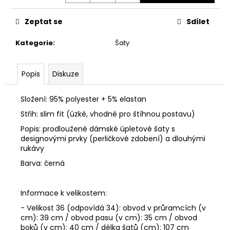
č
u
Zeptat se
Sdílet
j
e
Kategorie
:
Šaty
m
e
Popis
Diskuze
PÁNSKÝ
SVETR
Složení: 95% polyester + 5% elastan
CIPO
&
Střih: slim fit (úzké, vhodné pro štíhnou postavu)
BAXX
Popis: prodloužené dámské úpletové šaty s
CP
designovými prvky (perličkové zdobení) a dlouhými
276
rukávy
BLACK
650
Barva: černá
Kč
Informace k velikostem:
- Velikost 36 (odpovídá 34): obvod v průramcích (v
cm): 39 cm / obvod pasu (v cm): 35 cm / obvod
boků (v cm): 40 cm / délka šatů (cm): 107 cm