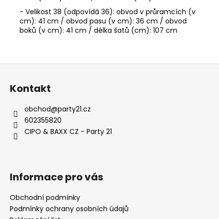
- Velikost 38 (odpovídá 36): obvod v průramcích (v
cm): 41 cm / obvod pasu (v cm): 36 cm / obvod
boků (v cm): 41 cm / délka šatů (cm): 107 cm
Z
á
Kontakt
p
a
obchod
@
party21.cz
t
602355820
í
CIPO & BAXX CZ - Party 21
Informace pro vás
Obchodní podmínky
Podmínky ochrany osobních údajů