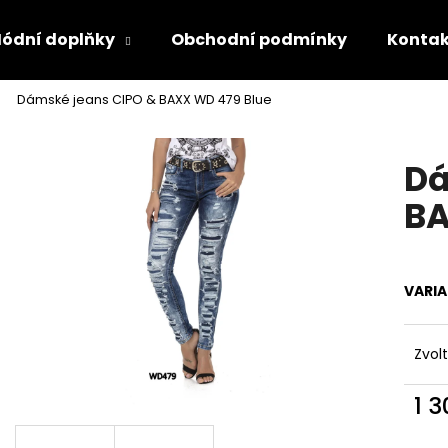
ódní doplňky
Obchodní podmínky
Kontak
Dámské jeans CIPO & BAXX WD 479 Blue
Co potřebujete najít?
Dá
HLEDAT
BA
Doporučujeme
VARI
Zvol
1 
Měr
cena