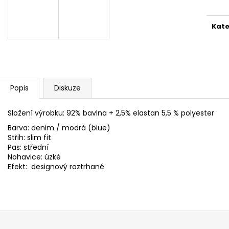
PÁNSKÁ BUNDA CIPO & BAXX CM 224
PÁNSKÝ SVETR C
BLACK
LIGHT
1 900 Kč
650 Kč
Kate
Popis
Diskuze
Složení výrobku:
92% bavlna + 2,5% elastan 5,5 % polyester
Barva: denim / modrá (blue)
Střih: slim fit
Pas: střední
Nohavice: úzké
Efekt: designový roztrhané