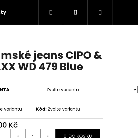
Hledat
Přihlášení
Nákupní
ty
Prací symboly
Značky
košík
mské jeans CIPO &
XX WD 479 Blue
ANTA
te variantu
Kód:
Zvolte variantu
Následující
300 Kč
ná
DO KOŠÍKU
: