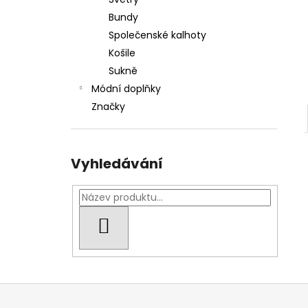
DÁMSKÁ BUNDA CIPO & BAXX WM 138 /
l
BLACK
Bundy
1 300 Kč
Společenské kalhoty
Košile
Sukně
Módní doplňky
Značky
Vyhledávání
HLEDAT
Z