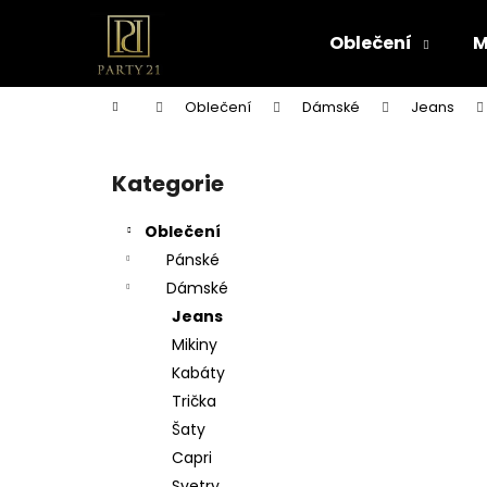
K
Přejít
na
o
Oblečení
M
obsah
Zpět
Zpět
š
do
do
í
Domů
Oblečení
Dámské
Jeans
k
obchodu
obchodu
P
o
Kategorie
Přeskočit
s
kategorie
t
Oblečení
r
Pánské
a
Dámské
n
Jeans
n
Mikiny
í
Kabáty
p
Trička
a
Šaty
n
Capri
e
Svetry