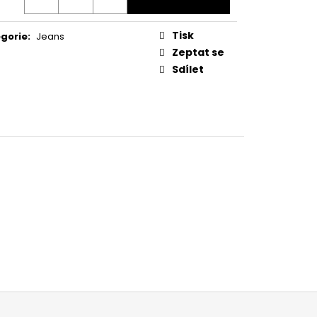
IPO & BAXX CP 240
Tisk
gorie
:
Jeans
Zeptat se
Sdílet