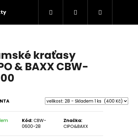
Hledat
Přihlášení
Nákupní
ty
Prací symboly
Značky
košík
mské kraťasy
PO & BAXX CBW-
600
ANTA
Následující
adem
Kód:
CBW-
Značka:
)
0600-28
CIPO&BAXX