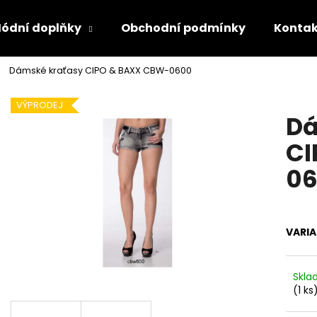
ódní doplňky
Obchodní podmínky
Kontak
Dámské kraťasy CIPO & BAXX CBW-0600
Co potřebujete najít?
VÝPRODEJ
Dá
HLEDAT
CI
0
Doporučujeme
VARI
Skl
(1 ks