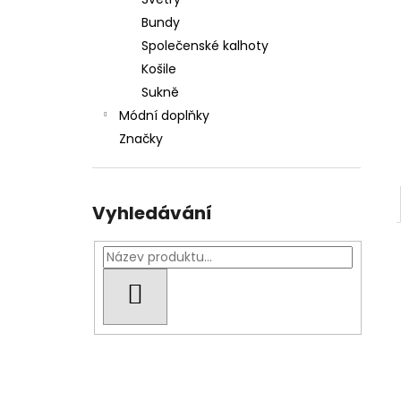
DÁMSKÁ BUNDA CIPO & BAXX WM 138 /
l
BLACK
Bundy
1 300 Kč
Společenské kalhoty
Košile
Sukně
Módní doplňky
Značky
Vyhledávání
HLEDAT