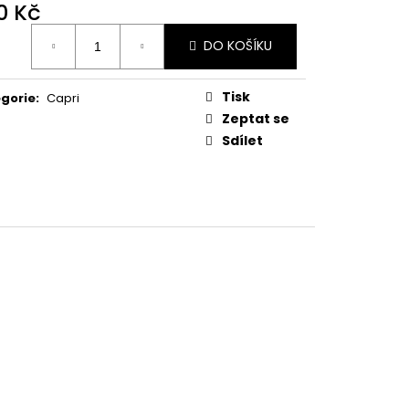
IPO & BAXX CP 240
0 Kč
ná
DO KOŠÍKU
:
Tisk
gorie
:
Capri
Zeptat se
Sdílet