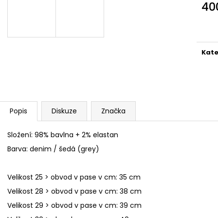
PÁNSKÁ BUNDA CIPO & BAXX CM 224
PÁNSKÝ SVETR C
40
BLACK
LIGHT
Měr
1 900 Kč
650 Kč
cena
Kate
Popis
Diskuze
Značka
Složení: 98% bavlna + 2% elastan
Barva: denim / šedá (grey)
Velikost 25 > obvod v pase v cm: 35 cm
Velikost 28 > obvod v pase v cm: 38 cm
Velikost 29 > obvod v pase v cm: 39 cm