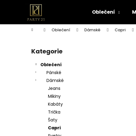
K
Přejít
na
o
Oblečení
M
obsah
Zpět
Zpět
š
do
do
í
Domů
Oblečení
Dámské
Capri
k
obchodu
obchodu
P
o
Kategorie
Přeskočit
s
kategorie
t
Oblečení
r
Pánské
a
Dámské
n
Jeans
n
Mikiny
í
Kabáty
p
Trička
a
Šaty
n
Capri
e
Svetry