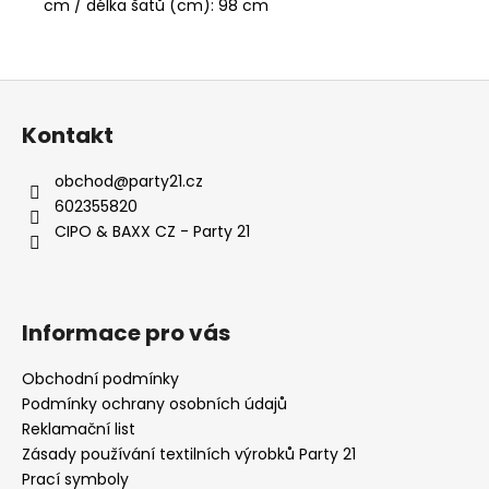
cm / délka šatů (cm): 98 cm
Z
á
Kontakt
p
a
obchod
@
party21.cz
t
602355820
í
CIPO & BAXX CZ - Party 21
Informace pro vás
Obchodní podmínky
Podmínky ochrany osobních údajů
Reklamační list
Zásady používání textilních výrobků Party 21
Prací symboly