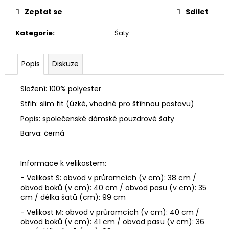
č
u
Zeptat se
Sdílet
j
Kategorie
:
Šaty
e
m
e
Popis
Diskuze
PÁNSKÉ
Složení: 100% polyester
TRIČKO
Střih: slim fit (úzké, vhodné pro štíhnou postavu)
CIPO
&
Popis: společenské dámské pouzdrové šaty
BAXX
CL
Barva: černá
510
BLACK
650
Informace k velikostem:
Kč
- Velikost S: obvod v průramcích (v cm): 38 cm /
obvod boků (v cm): 40 cm / obvod pasu (v cm): 35
cm / délka šatů (cm): 99 cm
- Velikost M: obvod v průramcích (v cm): 40 cm /
obvod boků (v cm): 41 cm / obvod pasu (v cm): 36