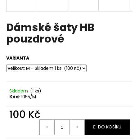
a
j
í
Dámské šaty HB
t
pouzdrové
?
VARIANTA
HLEDAT
Skladem
(1 ks)
Kód:
1055/M
D
o
100 Kč
p
o
Měrná
r
DO KOŠÍKU
cena:
u