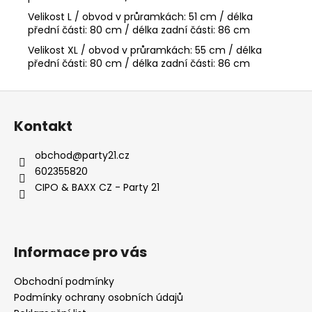
Velikost L / obvod v průramkách: 51 cm / délka
přední části: 80 cm / délka zadní části: 86 cm
Velikost XL / obvod v průramkách: 55 cm / délka
přední části: 80 cm / délka zadní části: 86 cm
Z
á
Kontakt
p
a
obchod
@
party21.cz
t
602355820
í
CIPO & BAXX CZ - Party 21
Informace pro vás
Obchodní podmínky
Podmínky ochrany osobních údajů