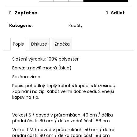
č
u
Zeptat se
Sdílet
j
e
Kategorie
:
Kabáty
m
e
Popis
Diskuze
Značka
PÁNSKÉ
TRIČKO
Složení výrobku: 100% polyester
CIPO
&
Barva: tmavší modrá (blue)
BAXX
Sezóna: zima
CL
408
Popis: pohodlný teplý kabát s kapucí s kožešinou.
ANTRACIT
Zapínání na zip. Kabát velmi dobře sedí. 2 vnější
650
kapsy na zip.
Kč
Velkost S / obvod v průramkách: 49 cm / délka
přední části: 80 cm / délka zadní části: 86 cm
Velikost M / obvod v průramkách: 50 cm / délka
přední části: 80 cm / délka zadní části: 86 cm