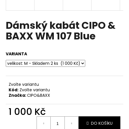
a
j
í
Dámský kabát CIPO &
t
BAXX WM 107 Blue
?
VARIANTA
HLEDAT
Zvolte variantu
Kód:
Zvolte variantu
D
Značka:
CIPO&BAXX
o
p
1 000 Kč
o
r
Měrná
u
DO KOŠÍKU
cena: