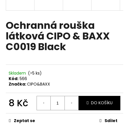
a
j
í
Ochranná rouška
t
látková CIPO & BAXX
?
C0019 Black
HLEDAT
Skladem
(>5 ks)
Kód:
566
Značka:
CIPO&BAXX
D
o
8 Kč
DO KOŠÍKU
p
o
Měrná
cena:
r
Zeptat se
Sdílet
u