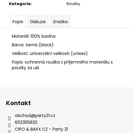
č
Kategorie
:
Roušky
u
j
e
Popis
Diskuze
Značka
m
e
Materiál: 100% bavlna
Barva: černá (black)
PÁNSKÁ
Velikost: univerzální velikosti (unisex)
BUNDA
CIPO
Popis: ochranná rouška z příjemného materiálu s
&
poutky za uši.
BAXX
CM
224
BLACK
Z
1
á
900
Kontakt
Kč
p
a
obchod
@
party21.cz
t
602355820
í
CIPO & BAXX CZ - Party 21