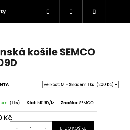
Hledat
Přihlášení
Nákupní
ty
Prací symboly
Značky
košík
nská košile SEMCO
09D
ANTA
adem
(1 ks)
Kód:
5109D/M
Značka:
SEMCO
Následující
0 Kč
ná
DO KOŠÍKU
: