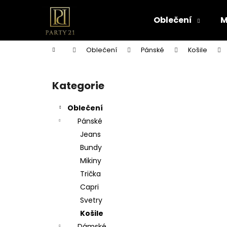
K
Přejít
na
o
Oblečení
M
obsah
Zpět
Zpět
š
do
do
í
Domů
Oblečení
Pánské
Košile
k
obchodu
obchodu
P
o
Kategorie
Přeskočit
s
kategorie
t
Oblečení
r
Pánské
a
Jeans
n
Bundy
n
Mikiny
í
Trička
p
Capri
a
Svetry
n
Košile
e
Dámské