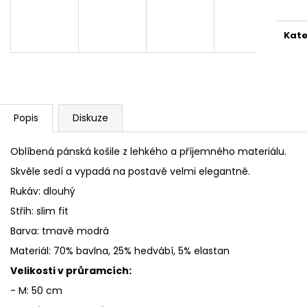
PÁNSKÁ BUNDA CIPO & BAXX CM 224
PÁNSKÝ SVETR C
BLACK
LIGHT
1 900 Kč
650 Kč
Kate
Popis
Diskuze
Oblíbená pánská košile z lehkého a příjemného materiálu.
Skvěle sedí a vypadá na postavě velmi elegantně.
Rukáv: dlouhý
Střih: slim fit
Barva: tmavě modrá
Materiál: 70% bavlna, 25% hedvábí, 5% elastan
Velikosti v průramcích:
- M: 50 cm