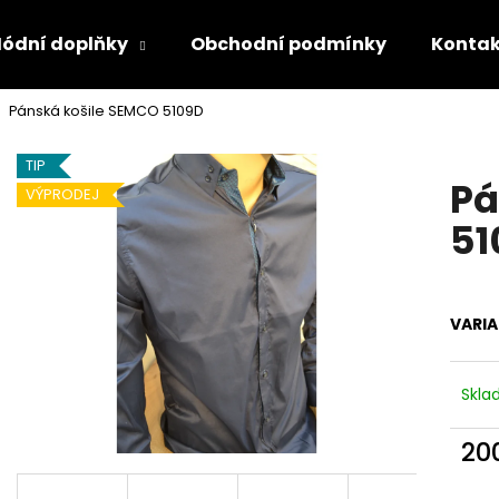
ódní doplňky
Obchodní podmínky
Kontak
Pánská košile SEMCO 5109D
Co potřebujete najít?
TIP
Pá
VÝPRODEJ
HLEDAT
51
Doporučujeme
VARI
Skl
20
Měr
cena