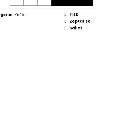
IPO & BAXX CP 240
Tisk
gorie
:
Košile
Zeptat se
Sdílet