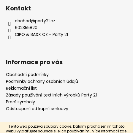
á
Kontakt
p
a
obchod
@
party21.cz
t
602355820
í
CIPO & BAXX CZ - Party 21
Informace pro vás
Obchodní podmínky
Podmínky ochrany osobních údajů
Reklamační list
Zásady používání textilních výrobků Party 21
Prací symboly
Odstoupení od kupní smlouvy
Tento web používá soubory cookie. Dalším procházením tohoto
Vytvořil Shoptet
webu vyjadřujete souhlas s jejich používáním.. Více informací
zde
.