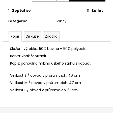
č
u
Zeptat se
Sdílet
j
e
Kategorie
:
Mikiny
m
e
Popis
Diskuze
Značka
PÁNSKÉ
TRIČKO
Složení výrobku: 50% bavlna + 50% polyester
CIPO
&
Barva: khaki/antracit
BAXX
Popis: pohodlná mikina úzkého střihu s kapucí.
CL
408
ANTRACIT
Velikost S / obvod v průramcích: 46 cm
650
Velikost M / obvod v průramcích: 47 cm
Kč
Velikost L / obvod v průramcích: 51 cm
Z