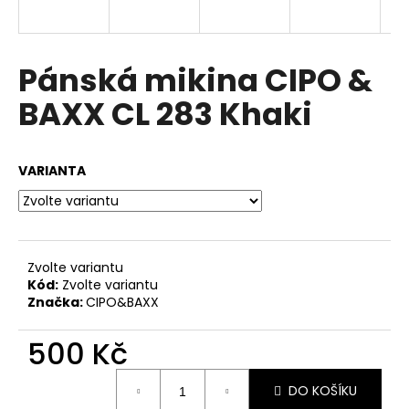
a
j
í
Pánská mikina CIPO &
t
BAXX CL 283 Khaki
?
VARIANTA
HLEDAT
Zvolte variantu
Kód:
Zvolte variantu
D
Značka:
CIPO&BAXX
o
p
500 Kč
o
r
Měrná
u
DO KOŠÍKU
cena: