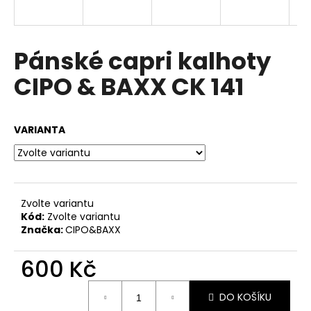
a
j
í
Pánské capri kalhoty
t
CIPO & BAXX CK 141
?
VARIANTA
HLEDAT
Zvolte variantu
Kód:
Zvolte variantu
D
Značka:
CIPO&BAXX
o
p
600 Kč
o
r
Měrná
u
DO KOŠÍKU
cena: