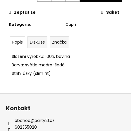
č
u
Zeptat se
Sdílet
j
e
Kategorie
:
Capri
m
e
Popis
Diskuze
Značka
DÁMSKÁ
BUNDA
Složení výrobku: 100% bavlna
CIPO
&
Barva: světle modro-šedá
BAXX
Střih: úzký (slim fit)
WM
138
/
BLACK
Z
1
300
á
Kontakt
Kč
p
a
obchod
@
party21.cz
t
602355820