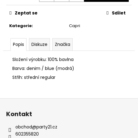
č
u
Zeptat se
Sdílet
j
e
Kategorie
:
Capri
m
e
Popis
Diskuze
Značka
PÁNSKÁ
BUNDA
Složení výrobku: 100% bavlna
CIPO
&
Barva: denim / blue (modrá)
BAXX
Střih: střední regular
CM
224
BLACK
1
Z
900
Kč
á
Kontakt
p
a
obchod
@
party21.cz
t
602355820