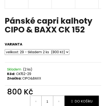
a
j
í
Pánské capri kalhoty
t
CIPO & BAXX CK 152
?
VARIANTA
HLEDAT
Skladem
(2 ks)
Kód:
CK152-29
D
Značka:
CIPO&BAXX
o
p
800 Kč
o
r
Měrná
u
DO KOŠÍKU
cena: