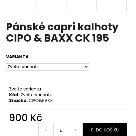
a
j
í
Pánské capri kalhoty
t
CIPO & BAXX CK 195
?
VARIANTA
HLEDAT
Zvolte variantu
Kód:
Zvolte variantu
D
Značka:
CIPO&BAXX
o
p
900 Kč
o
r
Měrná
u
DO KOŠÍKU
cena: