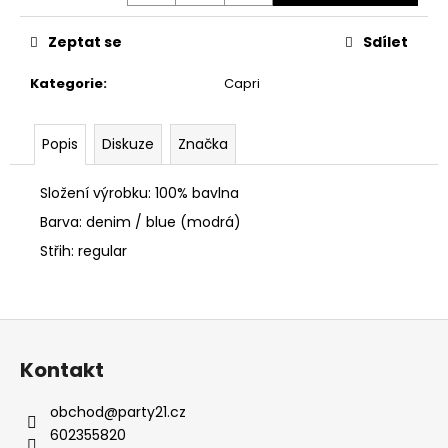
č
u
Zeptat se
Sdílet
j
e
Kategorie
:
Capri
m
e
Popis
Diskuze
Značka
PÁNSKÉ
TRIČKO
Složení výrobku: 100% bavlna
CIPO
&
Barva: denim / blue (modrá)
BAXX
Střih: regular
CL
510
BLACK
650
Z
Kč
á
Kontakt
p
a
obchod
@
party21.cz
t
602355820