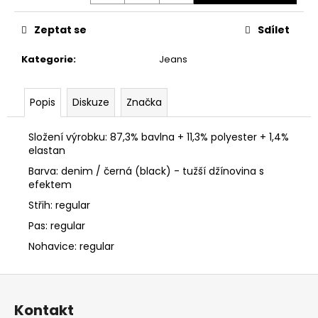
č
u
Zeptat se
Sdílet
j
e
Kategorie
:
Jeans
m
e
Popis
Diskuze
Značka
DÁMSKÉ
JEANS
Složení výrobku: 87,3% bavlna + 11,3% polyester + 1,4%
CIPO
elastan
&
BAXX
Barva: denim / černá (black) - tužší džínovina s
WD
efektem
442
Střih: regular
1
200
Pas: regular
Kč
Nohavice: regular
Z
á
Kontakt