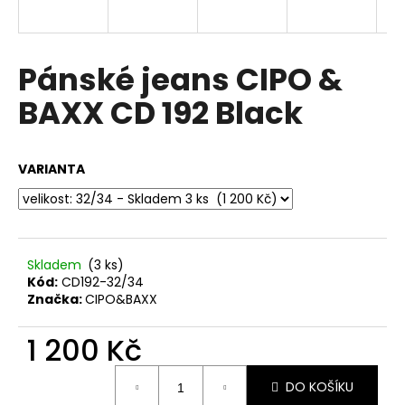
a
j
í
Pánské jeans CIPO &
t
BAXX CD 192 Black
?
VARIANTA
HLEDAT
Skladem
(3 ks)
Kód:
CD192-32/34
D
Značka:
CIPO&BAXX
o
p
1 200 Kč
o
r
Měrná
u
DO KOŠÍKU
cena: