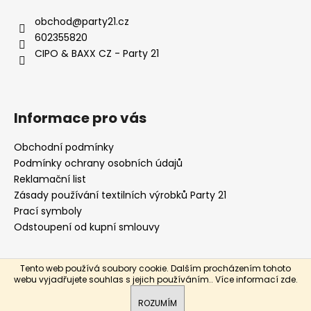
p
a
obchod
@
party21.cz
t
602355820
í
CIPO & BAXX CZ - Party 21
Informace pro vás
Obchodní podmínky
Podmínky ochrany osobních údajů
Reklamační list
Zásady používání textilních výrobků Party 21
Prací symboly
Odstoupení od kupní smlouvy
Tento web používá soubory cookie. Dalším procházením tohoto
Vytvořil Shoptet
webu vyjadřujete souhlas s jejich používáním.. Více informací
zde
.
Copyright 2026
Party21
. Všechna práva vyhrazena.
ROZUMÍM