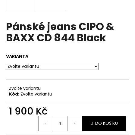
a
j
í
Pánské jeans CIPO &
t
BAXX CD 844 Black
?
VARIANTA
HLEDAT
Zvolte variantu
Kód:
Zvolte variantu
D
o
1 900 Kč
p
o
Měrná
r
DO KOŠÍKU
cena:
u