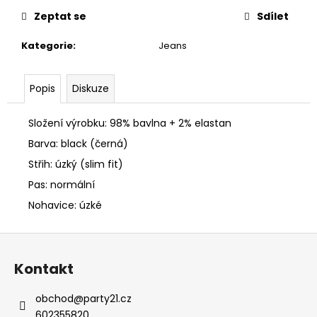
č
u
Zeptat se
Sdílet
j
Kategorie
:
Jeans
e
m
e
Popis
Diskuze
PÁNSKÝ
Složení výrobku: 98% bavlna + 2% elastan
SVETR
Barva: black (černá)
CIPO
&
Střih: úzký (slim fit)
BAXX
CP
Pas: normální
243
GREY
Nohavice: úzké
650
Kč
Z
á
Kontakt
p
a
obchod
@
party21.cz
t
602355820