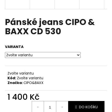
a
j
í
Pánské jeans CIPO &
t
BAXX CD 530
?
VARIANTA
HLEDAT
Zvolte variantu
Kód:
Zvolte variantu
D
Značka:
CIPO&BAXX
o
p
1 400 Kč
o
r
Měrná
u
DO KOŠÍKU
cena: