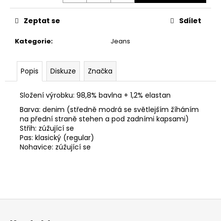
č
u
Zeptat se
Sdílet
j
e
Kategorie
:
Jeans
m
e
Popis
Diskuze
Značka
PÁNSKÝ
SVETR
Složení výrobku: 98,8% bavlna + 1,2% elastan
CIPO
&
Barva: denim (středně modrá se světlejším žíháním
BAXX
na přední straně stehen a pod zadními kapsami)
CP
Střih: zúžující se
243
Pas: klasický (regular)
GREY
Nohavice: zúžující se
650
Kč
Z
á