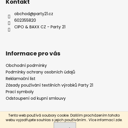
Kontakt
p
a
obchod
@
party21.cz
t
602355820
í
CIPO & BAXX CZ - Party 21
Informace pro vás
Obchodní podmínky
Podmínky ochrany osobních údajů
Reklamační list
Zásady používání textilních výrobků Party 21
Prací symboly
Odstoupení od kupní smlouvy
Tento web používá soubory cookie. Dalším procházením tohoto
Vytvořil Shoptet
webu vyjadřujete souhlas s jejich používáním.. Více informací
zde
.
Copyright 2026
Party21
. Všechna práva vyhrazena.