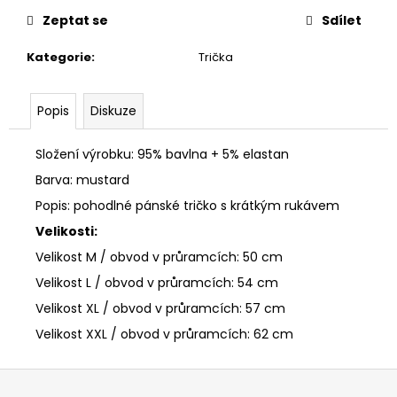
č
u
Zeptat se
Sdílet
j
Kategorie
:
Trička
e
m
e
Popis
Diskuze
PÁNSKÝ
Složení výrobku: 95% bavlna + 5% elastan
SVETR
Barva: mustard
CIPO
&
Popis: pohodlné pánské tričko s krátkým rukávem
BAXX
CP
Velikosti:
276
BLACK
Velikost M / obvod v průramcích: 50 cm
650
Velikost L / obvod v průramcích: 54 cm
Kč
Velikost XL / obvod v průramcích: 57 cm
Velikost XXL / obvod v průramcích: 62 cm
Z