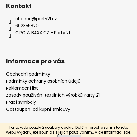
á
Kontakt
p
a
obchod
@
party21.cz
t
602355820
í
CIPO & BAXX CZ - Party 21
Informace pro vás
Obchodní podmínky
Podmínky ochrany osobních údajů
Reklamační list
Zásady používání textilních výrobků Party 21
Prací symboly
Odstoupení od kupní smlouvy
Tento web používá soubory cookie. Dalším procházením tohoto
Vytvořil Shoptet
webu vyjadřujete souhlas s jejich používáním.. Více informací
zde
.