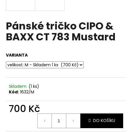
a
j
í
Pánské tričko CIPO &
t
BAXX CT 783 Mustard
?
VARIANTA
HLEDAT
Skladem
(1 ks)
Kód:
1632/M
D
o
700 Kč
p
o
Měrná
r
DO KOŠÍKU
cena:
u